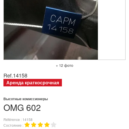
+ 12 фото
Ref.
14158
Аренда краткосрочная
Высотные комиссионеры
OMG
602
Référence
14158
Состояние