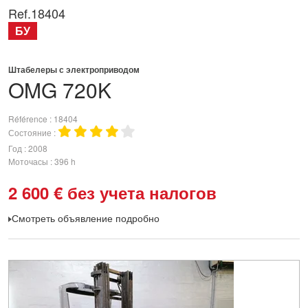
Ref.
18404
БУ
Штабелеры с электроприводом
OMG
720K
Référence
18404
Состояние
Год
2008
Моточасы
396 h
2 600
€
без учета налогов
Смотреть объявление подробно