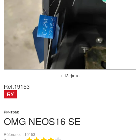
+ 13 фото
Ref.
19153
БУ
Ричтрак
OMG
NEOS16 SE
Référence
19153