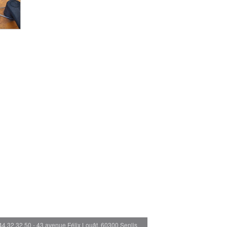
44 32 32 50 - 43 avenue Félix Louât, 60300 Senlis