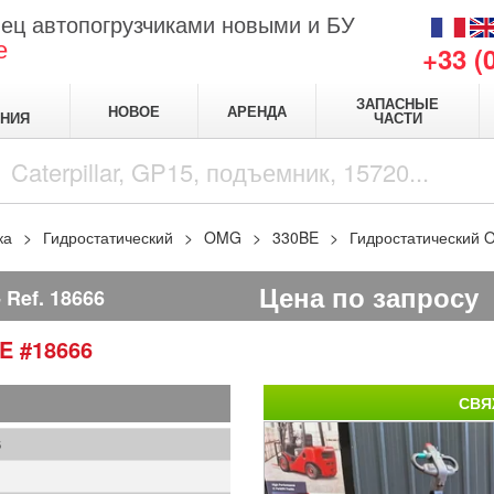
ец автопогрузчиками новыми и БУ
е
+33 (
ЗАПАСНЫЕ
НОВОЕ
АРЕНДА
НИЯ
ЧАСТИ
ка
Гидростатический
OMG
330BE
Гидростатический
Цена по запросу
Ref.
18666
BE
#18666
СВЯ
6