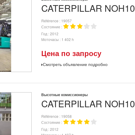
CATERPILLAR
NOH1
Référence
19057
Состояние
Год
2012
Моточасы
1 402 h
Цена по запросу
Смотреть объявление подробно
Высотные комиссионеры
CATERPILLAR
NOH1
Référence
19058
Состояние
Год
2012
Моточасы
1 407 h