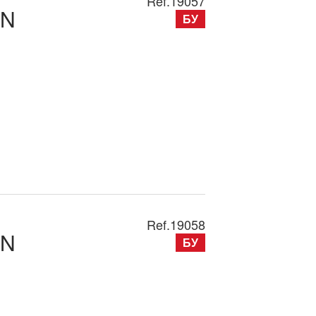
Ref.
19057
0N
БУ
Ref.
19058
0N
БУ