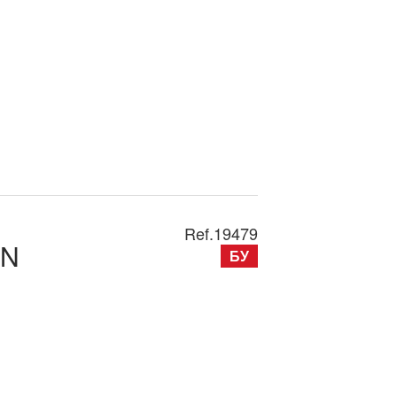
Ref.
19479
0N
БУ