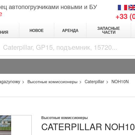
ец автопогрузчиками новыми и БУ
е
+33 (
ЗАПАСНЫЕ
НОВОЕ
АРЕНДА
НИЯ
ЧАСТИ
agazynowy
Высотные комиссионеры
Caterpillar
NOH10N
Высотные комиссионеры
CATERPILLAR
NOH1