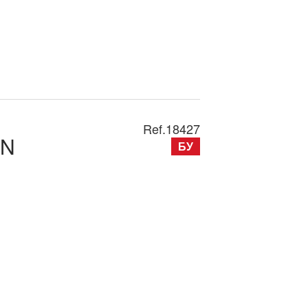
Ref.
18427
0N
БУ