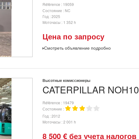
Référence
19059
Состояние
NC
Год
2025
Моточасы
1 352 h
Цена по запросу
Смотреть объявление подробно
Высотные комиссионеры
CATERPILLAR
NOH1
Référence
19479
Состояние
Год
2012
Моточасы
2 001 h
8 500
€
без учета налогов