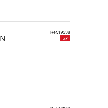
Ref.
19338
0N
БУ