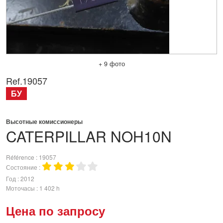
+ 9 фото
Ref.
19057
БУ
Высотные комиссионеры
CATERPILLAR
NOH10N
Référence
19057
Состояние
Год
2012
Моточасы
1 402 h
Цена по запросу