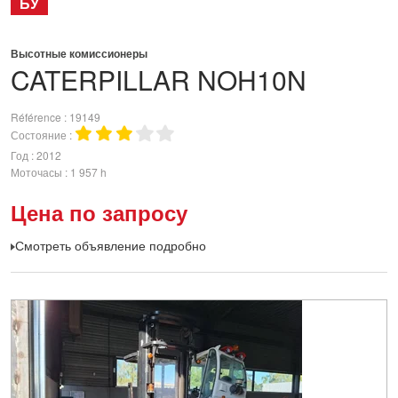
БУ
Высотные комиссионеры
CATERPILLAR
NOH10N
Référence
19149
Состояние
Год
2012
Моточасы
1 957 h
Цена по запросу
Смотреть объявление подробно