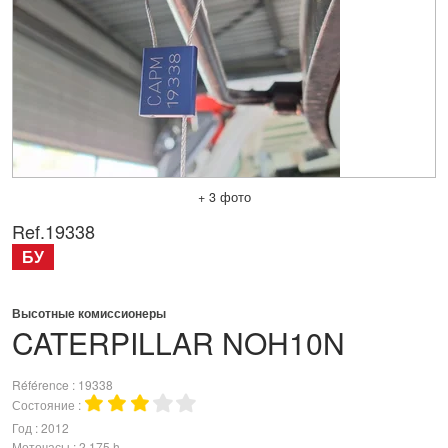
+ 3 фото
Ref.
19338
БУ
Высотные комиссионеры
CATERPILLAR
NOH10N
Référence
19338
Состояние
Год
2012
Моточасы
2 175 h