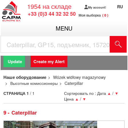
1954
на складе
RU
My account
+33 (0)3 44 32 32 50
Моя выборка
0
MENU
Update
Create my Alert
Наше оборудование
Wózek widłowy magazynowy
Высотные комиссионеры
Caterpillar
СТРАНИЦА
1
/ 1
Сортировать по :
Дата
▲
/
▼
Цена
▲
/
▼
9
Caterpillar