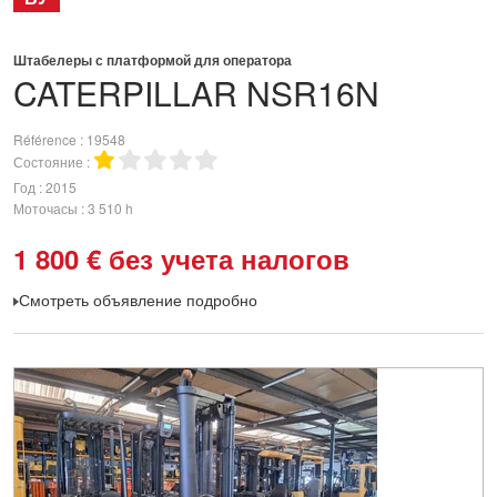
Штабелеры с платформой для оператора
CATERPILLAR
NSR16N
Référence
19548
Состояние
Год
2015
Моточасы
3 510 h
1 800
€
без учета налогов
Смотреть объявление подробно