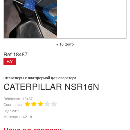
+ 10 фото
Ref.
18487
БУ
Штабелеры с платформой для оператора
CATERPILLAR
NSR16N
Référence
18487
Состояние
Год
2011
Моточасы
421 h
Цена по запросу