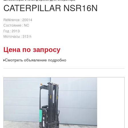
CATERPILLAR
NSR16N
Référence
20014
Состояние
NC
Год
2013
Моточасы
313 h
Цена по запросу
Смотреть объявление подробно