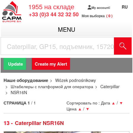
1955
на складе
RU
My account
+33 (0)3 44 32 32 50
Моя выборка
0
MENU
Update
Create my Alert
Наше оборудование
Wózek podnośnikowy
Штабелеры с платформой для оператора
Caterpillar
NSR16N
СТРАНИЦА
1
/ 1
Сортировать по :
Дата
▲
/
▼
Цена
▲
/
▼
13
Caterpillar NSR16N