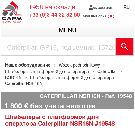
1958
на складе
RU
My account
+33 (0)3 44 32 32 50
Моя выборка
0
MENU
Наше оборудование
Wózek podnośnikowy
Штабелеры с платформой для оператора
Caterpillar
NSR16N
Штабелеры с платформой для оператора
Caterpillar NSR16N
CATERPILLAR NSR16N
Ref.
19548
1 800
€
без учета налогов
Штабелеры с платформой для
оператора
Caterpillar
NSR16N
#19548