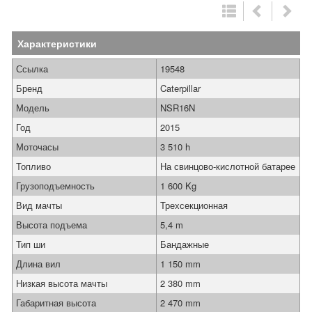
Характеристики
Ссылка
19548
Бренд
Caterpillar
Модель
NSR16N
Год
2015
Моточасы
3 510 h
Топливо
На свинцово-кислотной батарее
Грузоподъемность
1 600 Kg
Вид мачты
Трехсекционная
Высота подъема
5,4 m
Тип ши
Бандажные
Длина вил
1 150 mm
Низкая высота мачты
2 380 mm
Габаритная высота
2 470 mm