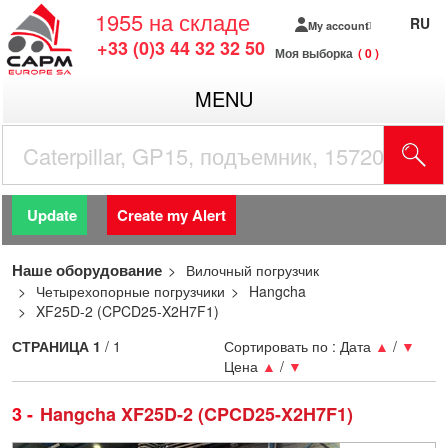
1955
на складе
RU
My account
+33 (0)3 44 32 32 50
Моя выборка
0
MENU
Update
Create my Alert
Наше оборудование
Вилочный погрузчик
Четырехопорные погрузчики
Hangcha
XF25D-2 (CPCD25-X2H7F1)
СТРАНИЦА
1
/ 1
Сортировать по :
Дата
▲
/
▼
Цена
▲
/
▼
3
Hangcha XF25D-2 (CPCD25-X2H7F1)