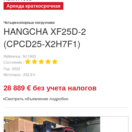
Аренда краткосрочная
Четырехопорные погрузчики
HANGCHA
XF25D-2
(CPCD25-X2H7F1)
Référence
N11903
Состояние
Год
2022
Моточасы
252,9 h
28 889
€
без учета налогов
Смотреть объявление подробно