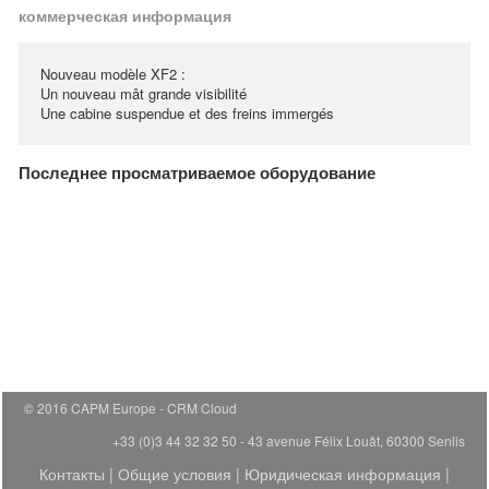
коммерческая информация
Nouveau modèle XF2 :
Un nouveau mât grande visibilité
Une cabine suspendue et des freins immergés
Последнее просматриваемое оборудование
© 2016 CAPM Europe
CRM Cloud
+33 (0)3 44 32 32 50 - 43 avenue Félix Louât, 60300 Senlis
Контакты
|
Общие условия
|
Юридическая информация
|