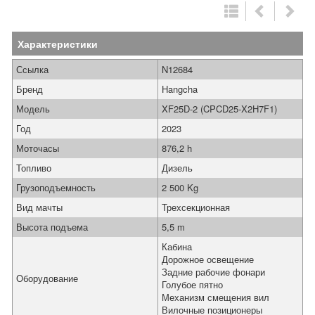
Характеристики
Ссылка
N12684
Бренд
Hangcha
Модель
XF25D-2 (CPCD25-X2H7F1)
Год
2023
Моточасы
876,2 h
Топливо
Дизель
Грузоподъемность
2 500 Kg
Вид мачты
Трехсекционная
Высота подъема
5,5 m
Кабина
Дорожное освещение
Задние рабочие фонари
Оборудование
Голубое пятно
Механизм смещения вил
Вилочные позиционеры