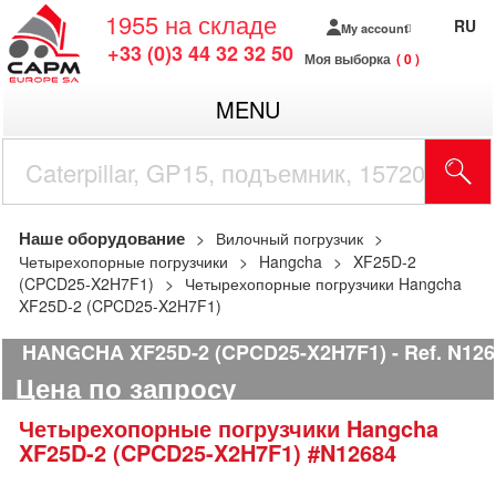
1955
на складе
RU
My account
+33 (0)3 44 32 32 50
Моя выборка
0
MENU
Наше оборудование
Вилочный погрузчик
Четырехопорные погрузчики
Hangcha
XF25D-2
(CPCD25-X2H7F1)
Четырехопорные погрузчики Hangcha
XF25D-2 (CPCD25-X2H7F1)
HANGCHA XF25D-2 (CPCD25-X2H7F1)
Ref.
N126
Цена по запросу
Четырехопорные погрузчики
Hangcha
XF25D-2 (CPCD25-X2H7F1)
#N12684