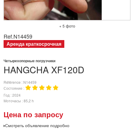
+ 5 фото
Ref.
N14459
Аренда краткосрочная
Четырехопорные погрузчики
HANGCHA
XF120D
Référence
N14459
Состояние
Год
2024
Моточасы
85,2 h
Цена по запросу
Смотреть объявление подробно