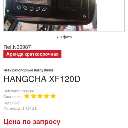
+ 8 фото
Ref.
N06987
Аренда краткосрочная
Четырехопорные погрузчики
HANGCHA
XF120D
Référence
N06987
Состояние
Год
2021
Моточасы
1 427,2 h
Цена по запросу