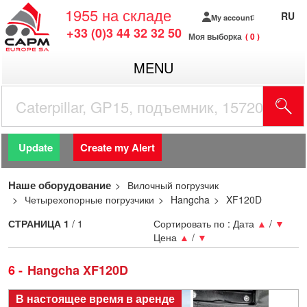
1955
на складе
RU
My account
+33 (0)3 44 32 32 50
Моя выборка
0
MENU
Update
Create my Alert
Наше оборудование
Вилочный погрузчик
Четырехопорные погрузчики
Hangcha
XF120D
СТРАНИЦА
1
/ 1
Сортировать по :
Дата
▲
/
▼
Цена
▲
/
▼
6
Hangcha XF120D
В настоящее время в аренде