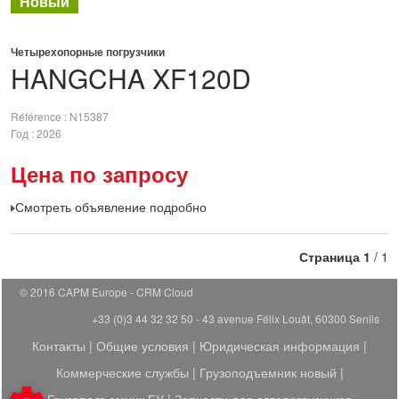
Новый
Четырехопорные погрузчики
HANGCHA
XF120D
Référence
N15387
Год
2026
Цена по запросу
Смотреть объявление подробно
Страница
1
/ 1
© 2016 CAPM Europe
CRM Cloud
+33 (0)3 44 32 32 50 - 43 avenue Félix Louât, 60300 Senlis
Контакты
|
Общие условия
|
Юридическая информация
|
Коммерческие службы
|
Грузоподъемник новый
|