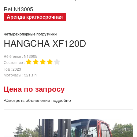
Ref.
N13005
Аренда краткосрочная
Четырехопорные погрузчики
HANGCHA
XF120D
Référence
N13005
Состояние
Год
2023
Моточасы
521,1 h
Цена по запросу
Смотреть объявление подробно