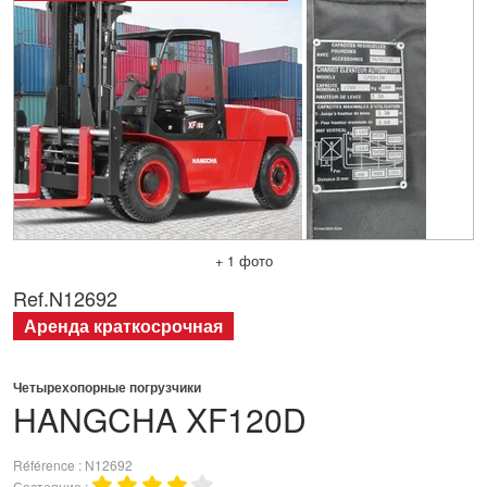
+ 1 фото
Ref.
N12692
Аренда краткосрочная
Четырехопорные погрузчики
HANGCHA
XF120D
Référence
N12692
Состояние