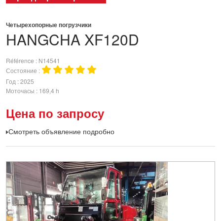
Четырехопорные погрузчики
HANGCHA
XF120D
Référence
N14541
Состояние
Год
2025
Моточасы
169,4 h
Цена по запросу
Смотреть объявление подробно