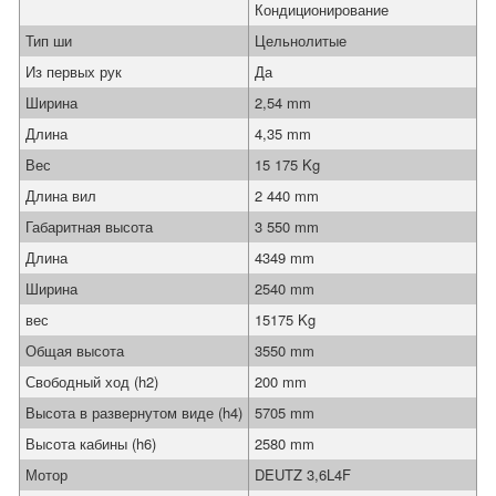
Кондиционирование
Тип ши
Цельнолитые
Из первых рук
Да
Ширина
2,54 mm
Длина
4,35 mm
Вес
15 175 Kg
Длина вил
2 440 mm
Габаритная высота
3 550 mm
Длина
4349 mm
Ширина
2540 mm
вес
15175 Kg
Общая высота
3550 mm
Свободный ход (h2)
200 mm
Высота в развернутом виде (h4)
5705 mm
Высота кабины (h6)
2580 mm
Мотор
DEUTZ 3,6L4F