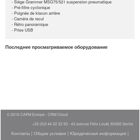
- Siège Grammer MSG75/521 suspension pneumatique
- Pré-filtre cyclonique
- Poignée de klaxon arrière
- Caméra de recul
- Rétro panoramique
- Prise USB
Последнее просматриваемое оборудование
© 2016 CAPM Europe
CRM Cloud
+33 (0)3 44 32 32 50 - 43 avenue Félix Louât, 60300 Senlis
Контакты
|
Общие условия
|
Юридическая информация
|