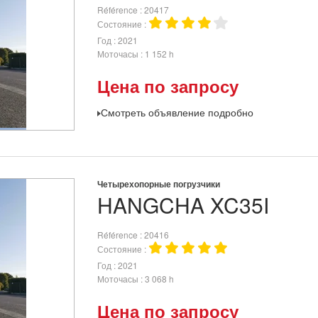
Référence
20417
Состояние
Год
2021
Моточасы
1 152 h
Цена по запросу
Смотреть объявление подробно
Четырехопорные погрузчики
HANGCHA
XC35I
Référence
20416
Состояние
Год
2021
Моточасы
3 068 h
Цена по запросу