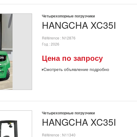
Четырехопорные погрузчики
HANGCHA
XC35I
Référence
N12876
Год
2026
Цена по запросу
Смотреть объявление подробно
Четырехопорные погрузчики
HANGCHA
XC35I
Référence
N11340