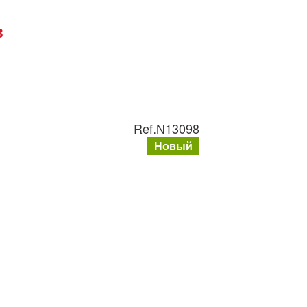
в
Ref.
N13098
Новый