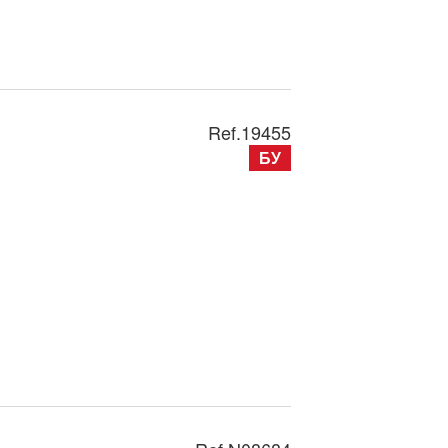
Ref.
19455
БУ