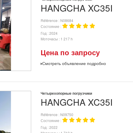
HANGCHA
XC35I
Référence
N08684
Состояние
Год
2024
Моточасы
1 217 h
Цена по запросу
Смотреть объявление подробно
Четырехопорные погрузчики
HANGCHA
XC35I
Référence
N09750
Состояние
Год
2022
Моточасы
1 710 h