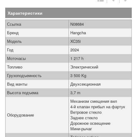
Характеристики
Ссылка
N08684
Бренд
Hangcha
Модель
XC35i
Год
2024
Моточасы
1 217 h
Топливо
Электрический
Грузоподъемность
3 500 Kg
Вид мачты
Двухсекционная
Высота подъема
3,7 m
Механизм смещения вил
4-й клапан прибыл на фартук
Ветровое стекло
Оборудование
Заднее стекло
Дорожное освещение
Мини-рычаг