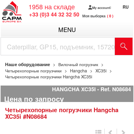
1958
на складе
RU
My account
+33 (0)3 44 32 32 50
Моя выборка
0
MENU
Наше оборудование
Вилочный погрузчик
Четырехопорные погрузчики
Hangcha
XC35i
Четырехопорные погрузчики Hangcha XC35i
HANGCHA XC35I
Ref.
N08684
Цена по запросу
Четырехопорные погрузчики
Hangcha
XC35i
#N08684