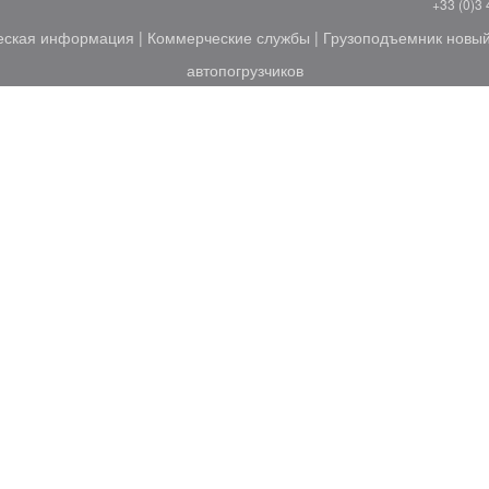
+33 (0)3 
еская информация
|
Коммерческие службы
|
Грузоподъемник новы
автопогрузчиков