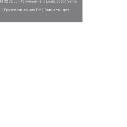
44 32 32 50 - 43 avenue Félix Louât, 60300 Senlis
й
|
Грузоподъемник БУ
|
Запчасти для