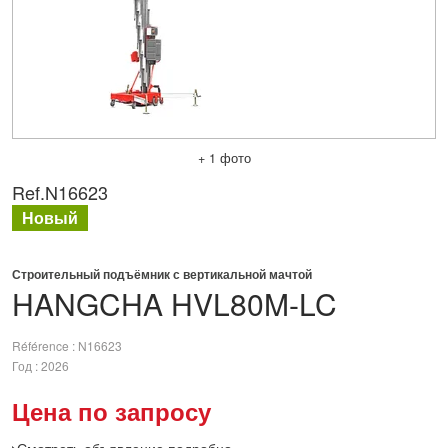
+ 1 фото
Ref.
N16623
Новый
Строительный подъёмник с вертикальной мачтой
HANGCHA
HVL80M-LC
Référence
N16623
Год
2026
Цена по запросу