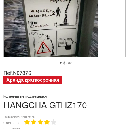
+ 8 фото
Ref.
N07876
Аренда краткосрочная
Коленчатые подъемники
HANGCHA
GTHZ170
Référence
N07876
Состояние