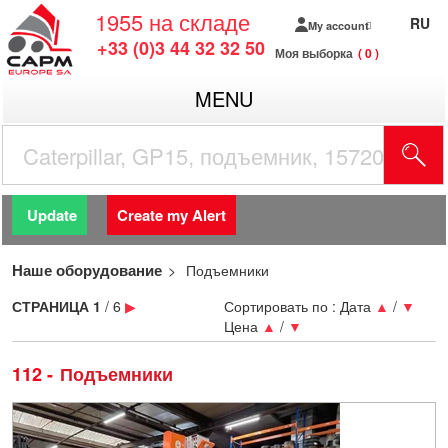
1955
на складе
RU
My account
+33 (0)3 44 32 32 50
Моя выборка
0
MENU
Update
Create my Alert
Наше оборудование
Подъемники
СТРАНИЦА
1
/ 6
▶
Сортировать по :
Дата
▲
/
▼
Цена
▲
/
▼
112
Подъемники