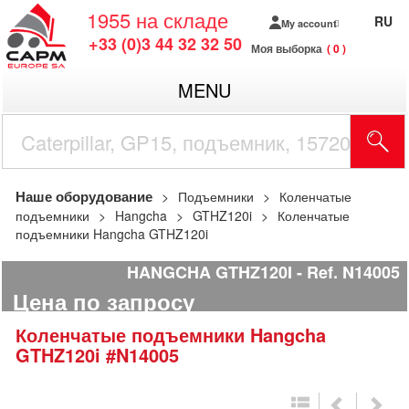
1955
на складе
RU
My account
+33 (0)3 44 32 32 50
Моя выборка
0
MENU
Наше оборудование
Подъемники
Коленчатые
подъемники
Hangcha
GTHZ120i
Коленчатые
подъемники Hangcha GTHZ120i
HANGCHA GTHZ120I
Ref.
N14005
Цена по запросу
Коленчатые подъемники
Hangcha
GTHZ120i
#N14005