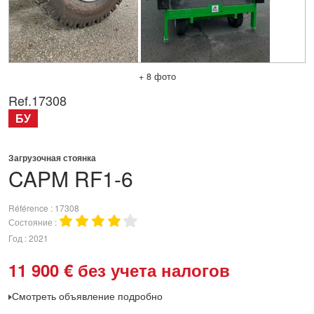
+ 8 фото
Ref.
17308
БУ
Загрузочная стоянка
CAPM
RF1-6
Référence
17308
Состояние
Год
2021
11 900
€
без учета налогов
Смотреть объявление подробно