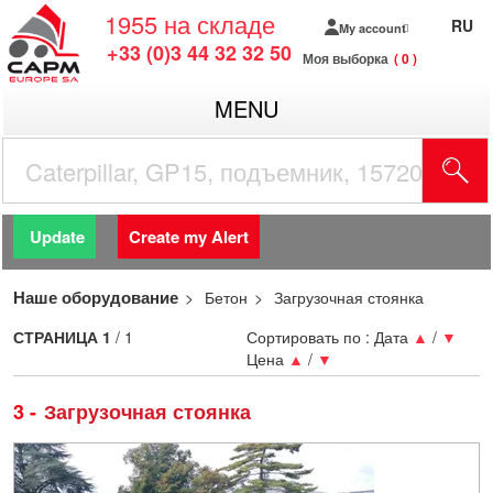
1955
на складе
RU
My account
+33 (0)3 44 32 32 50
Моя выборка
0
MENU
Update
Create my Alert
Наше оборудование
Бетон
Загрузочная стоянка
СТРАНИЦА
1
/ 1
Сортировать по :
Дата
▲
/
▼
Цена
▲
/
▼
3
Загрузочная стоянка