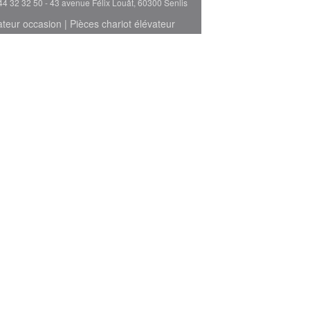
44 32 32 50 - 43 avenue Félix Louât, 60300 Senlis
ateur occasion
|
Pièces chariot élévateur