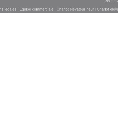
+33 (0)3 
ns légales
|
Équipe commerciale
|
Chariot élévateur neuf
|
Chariot élév