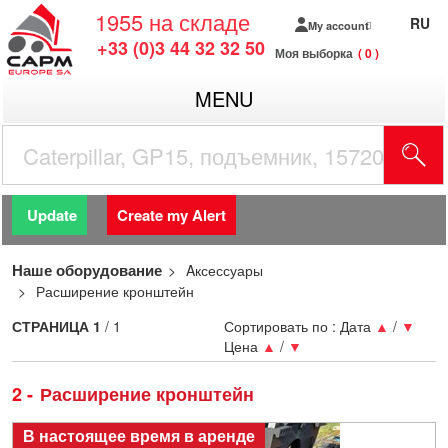
1955
на складе
RU
My account
+33 (0)3 44 32 32 50
Моя выборка
0
MENU
Update
Create my Alert
Наше оборудование
Aксессуары
Расширение кронштейн
СТРАНИЦА
1
/ 1
Сортировать по :
Дата
▲
/
▼
Цена
▲
/
▼
2
Расширение кронштейн
В настоящее время в аренде