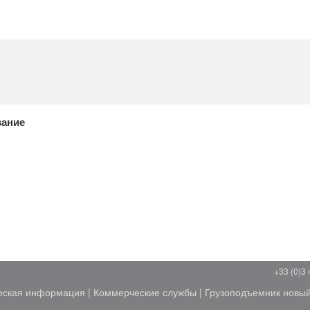
вание
+33 (0)3 
еская информация
|
Коммерческие службы
|
Грузоподъемник новы