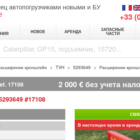
ец автопогрузчиками новыми и БУ
е
+33 (
ЗАПАСНЫЕ
НОВОЕ
АРЕНДА
НИЯ
ЧАСТИ
асширение кронштейн
TVH
5293649
Расширение кронш
2 000
€
без учета нал
ef.
17108
5293649
#17108
СВЯ
В настоящее время в аренд
8