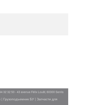
44 32 32 50 - 43 avenue Félix Louât, 60300 Senlis
й
|
Грузоподъемник БУ
|
Запчасти для