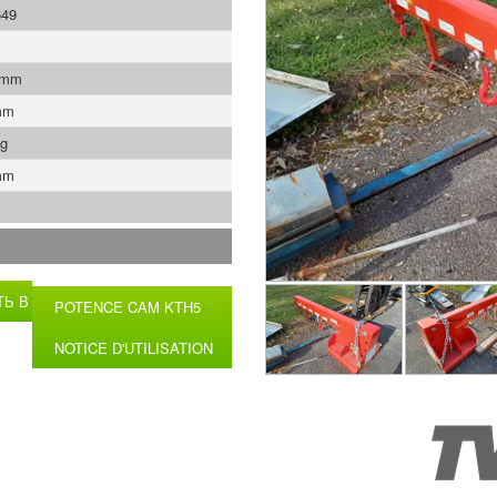
649
 mm
mm
Kg
mm
ТЬ В
POTENCE CAM KTH5
F
NOTICE D'UTILISATION