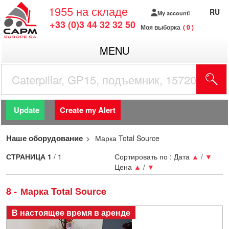
1955
на складе
RU
My account
+33 (0)3 44 32 32 50
Моя выборка
0
MENU
Update
Create my Alert
Наше оборудование
Марка Total Source
СТРАНИЦА
1
/ 1
Сортировать по :
Дата
▲
/
▼
Цена
▲
/
▼
8
Марка Total Source
В настоящее время в аренде