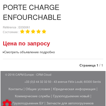
PORTE CHARGE
ENFOURCHABLE
Référence
E030061
Состояние
Цена по запросу
Смотреть объявление подробно
Страница
1
/ 1
© 2016 CAPM Europe
CRM Cloud
+33 (0)3 44 32 32 50 - 43 avenue Félix Louât, 60300 Senlis
Контакты
|
Общие условия
|
Юридическая информация
|
Коммерческие службы
|
Грузоподъемник новый
|
Грузоподъемник БУ
|
Запчасти для автопогрузчиков