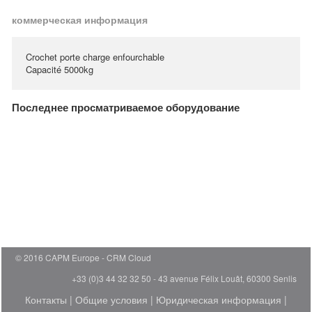
коммерческая информация
Crochet porte charge enfourchable
Capacité 5000kg
Последнее просматриваемое оборудование
© 2016 CAPM Europe
CRM Cloud
+33 (0)3 44 32 32 50 - 43 avenue Félix Louât, 60300 Senlis
Контакты
|
Общие условия
|
Юридическая информация
|