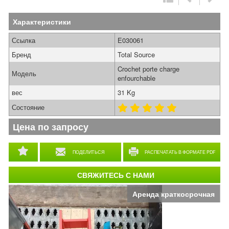
Характеристики
Ссылка
E030061
Бренд
Total Source
Crochet porte charge
Модель
enfourchable
вес
31 Kg
Состояние
Цена по запросу
ПОДЕЛИТЬСЯ
РАСПЕЧАТАТЬ В ФОРМАТЕ PDF
СВЯЖИТЕСЬ С НАМИ
Аренда краткосрочная