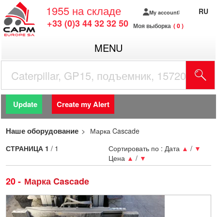
1955
на складе
RU
My account
+33 (0)3 44 32 32 50
Моя выборка
0
MENU
Update
Create my Alert
Наше оборудование
Марка Cascade
СТРАНИЦА
1
/ 1
Сортировать по :
Дата
▲
/
▼
Цена
▲
/
▼
20
Марка Cascade