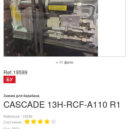
+ 11 фото
Ref.
19599
БУ
Зажим для барабана
CASCADE
13H-RCF-A110 R1
Référence
19599
Состояние
Год
2021