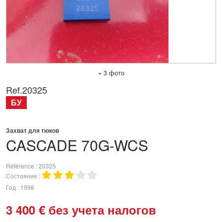
+ 3 фото
Ref.
20325
БУ
Захват для тюков
CASCADE
70G-WCS
Référence
20325
Состояние
Год
1998
3 400
€
без учета налогов