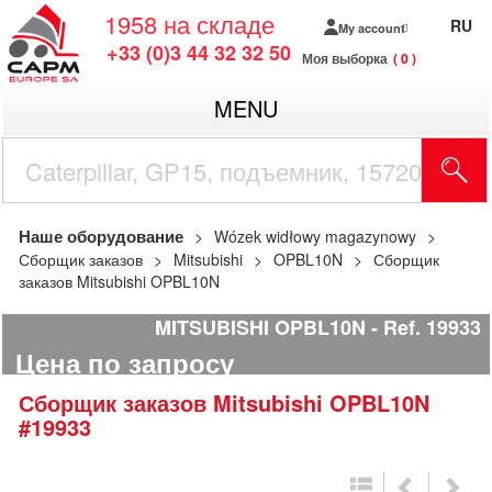
1958
на складе
RU
My account
+33 (0)3 44 32 32 50
Моя выборка
0
MENU
Наше оборудование
Wózek widłowy magazynowy
Сборщик заказов
Mitsubishi
OPBL10N
Сборщик
заказов Mitsubishi OPBL10N
MITSUBISHI OPBL10N
Ref.
19933
Цена по запросу
Сборщик заказов
Mitsubishi
OPBL10N
#19933