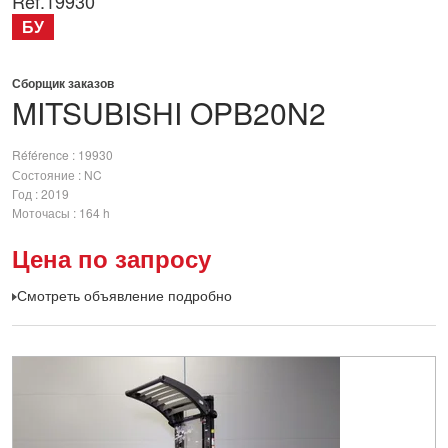
Ref.
19930
БУ
Сборщик заказов
MITSUBISHI
OPB20N2
Référence
19930
Состояние
NC
Год
2019
Моточасы
164 h
Цена по запросу
Смотреть объявление подробно