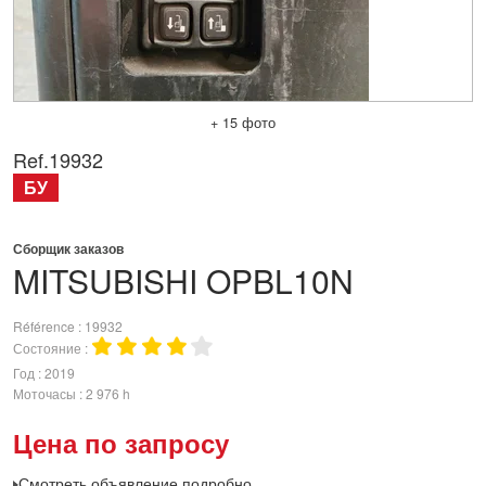
+ 15 фото
Ref.
19932
БУ
Сборщик заказов
MITSUBISHI
OPBL10N
Référence
19932
Состояние
Год
2019
Моточасы
2 976 h
Цена по запросу
Смотреть объявление подробно