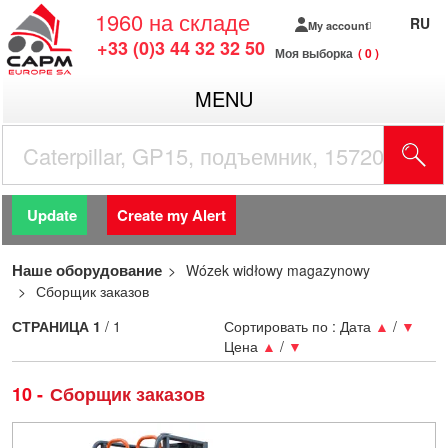
1960
на складе
RU
My account
+33 (0)3 44 32 32 50
Моя выборка
0
MENU
Update
Create my Alert
Наше оборудование
Wózek widłowy magazynowy
Сборщик заказов
СТРАНИЦА
1
/ 1
Сортировать по :
Дата
▲
/
▼
Цена
▲
/
▼
10
Сборщик заказов