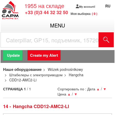
1955
на складе
RU
My account
+33 (0)3 44 32 32 50
Моя выборка
0
MENU
Update
Create my Alert
Наше оборудование
Wózek podnośnikowy
Штабелеры с электроприводом
Hangcha
CDD12-AMC2-Li
СТРАНИЦА
1
/ 1
Сортировать по :
Дата
▲
/
▼
Цена
▲
/
▼
14
Hangcha CDD12-AMC2-LI