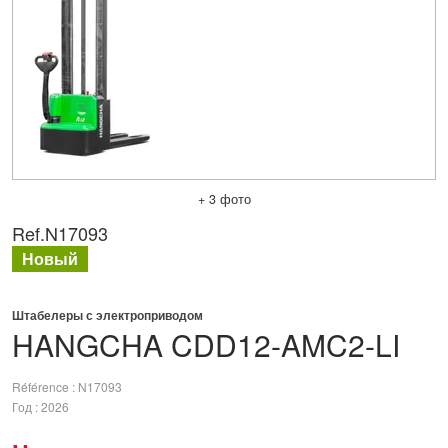
+ 3 фото
Ref.
N17093
Новый
Штабелеры с электроприводом
HANGCHA
CDD12-AMC2-LI
Référence
N17093
Год
2026