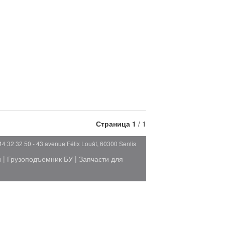
Страница
1
/ 1
44 32 32 50 - 43 avenue Félix Louât, 60300 Senlis
й
|
Грузоподъемник БУ
|
Запчасти для