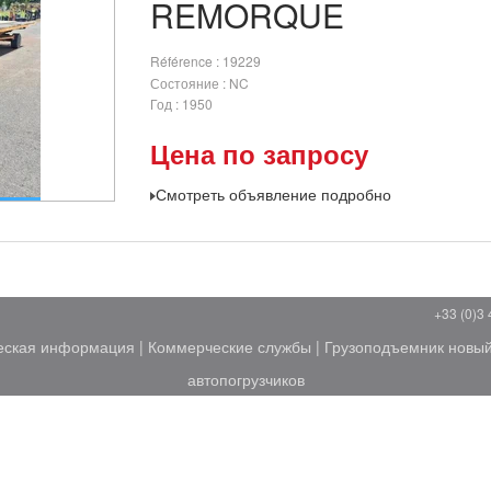
REMORQUE
Référence
19229
Состояние
NC
Год
1950
Цена по запросу
Смотреть объявление подробно
+33 (0)3 
еская информация
|
Коммерческие службы
|
Грузоподъемник новы
автопогрузчиков