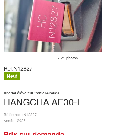
+ 21 photos
Ref.
N12827
Neuf
Chariot élévateur frontal 4 roues
HANGCHA
AE30-I
Référence
N12827
Année
2026
Prix sur demande