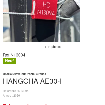
+ 11 photos
Ref.
N13094
Neuf
Chariot élévateur frontal 4 roues
HANGCHA
AE30-I
Référence
N13094
Année
2026