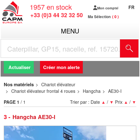
1957
en stock
FR
Mon compte
+33 (0)3 44 32 32 50
Ma Sélection
0
MENU
R
Actualiser
Créer mon alerte
Nos matériels
Chariot élévateur
Chariot élévateur frontal 4 roues
Hangcha
AE30-I
PAGE
1
/ 1
Trier par :
Date
▲
/
▼
Prix
▲
/
▼
3
Hangcha AE30-I