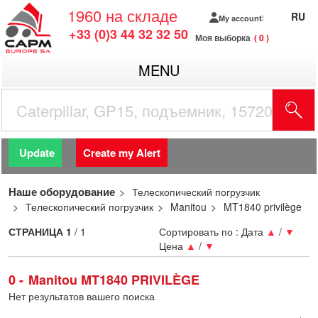
1960
на складе
RU
My account
+33 (0)3 44 32 32 50
Моя выборка
0
MENU
Update
Create my Alert
Наше оборудование
Телескопический погрузчик
Телескопический погрузчик
Manitou
MT1840 privilège
СТРАНИЦА
1
/ 1
Сортировать по :
Дата
▲
/
▼
Цена
▲
/
▼
0
Manitou MT1840 PRIVILÈGE
Нет результатов вашего поиска