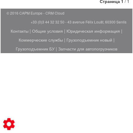
Страница
1
/ 1
© 2016 CAPM Europe
CRM Cloud
+33 (0)3 44 32 32 50 - 43 avenue Félix Louât, 60300 Senlis
Контакты
|
Общие условия
|
Юридическая информация
|
Коммерческие службы
|
Грузоподъемник новый
|
Грузоподъемник БУ
|
Запчасти для автопогрузчиков