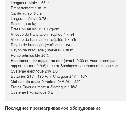
Longueur totale 1.65 m
Empattement 1.35 m
Garde au sol 8 cm
Largeur châssis 0.78 m
Poids 1,000 kg
Pression au sol 13.10 kg/cm
Vitesse de translation - repliée 4 km/h
Vitesse de translation - dépliée 1 km/h
Rayon de braquage (extérieur) 1.64 m
Rayon de braquage (intérieur) 0.00 m
Pente admissible 20%
Ecartement par rapport au mur (avant) 0.00 m Ecartement par
rapport au mur (côté) 0.00 m Bandages non marquants 300 x 80
Système électrique 24V DC
Batteries 24V - 180 A/hr Chargeur 24V – 15A
Moteurs de roues 2 motors 24V AC - 320
Freins Disques Moteur électrique 1 kW
Systeme hydraulique 6 L
Последнее просматриваемое оборудование