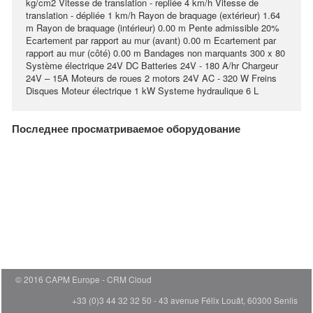
kg/cm2 Vitesse de translation - repliée 4 km/h Vitesse de
translation - dépliée 1 km/h Rayon de braquage (extérieur) 1.64
m Rayon de braquage (intérieur) 0.00 m Pente admissible 20%
Ecartement par rapport au mur (avant) 0.00 m Ecartement par
rapport au mur (côté) 0.00 m Bandages non marquants 300 x 80
Système électrique 24V DC Batteries 24V - 180 A/hr Chargeur
24V – 15A Moteurs de roues 2 motors 24V AC - 320 W Freins
Disques Moteur électrique 1 kW Systeme hydraulique 6 L
Последнее просматриваемое оборудование
© 2016 CAPM Europe
CRM Cloud
+33 (0)3 44 32 32 50 - 43 avenue Félix Louât, 60300 Senlis