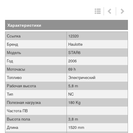
Характеристики
Ссылка
12320
Бренд
Haulotte
Модель
STAR6
Год
2006
Моточасы
69 h
Топливо
Электрический
Рабочая высота
5,8 m
Тип
NC
Полезная нагрузка
180 Kg
Частота ПВ
Высота пола
3,8 m
Длина
1520 mm