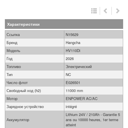
Характеристики
Ссылка
N15629
Бренд
Hangcha
Модель
HV110Di
Год
2026
Топливо
Электрический
Тип
NC
Число флот
E026501
Свободный ход (h2)
11000 mm
Мотор
ENPOWER AC/AC
Зарядное устройство
intégré
Lithium 24V / 210Ah - Garantie 5
Аккумулятор
ans ou 10000 heures, 1er terme
atteint