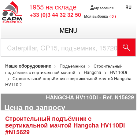
1955
на складе
RU
My account
+33 (0)3 44 32 32 50
Моя выборка
0
MENU
Наше оборудование
Подъемники
Строительный
подъёмник с вертикальной мачтой
Hangcha
HV110Di
Строительный подъёмник с вертикальной мачтой Hangcha
HV110Di
HANGCHA HV110DI
Ref.
N15629
Цена по запросу
Строительный подъёмник с
вертикальной мачтой
Hangcha
HV110Di
#N15629