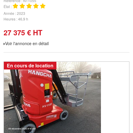
Référence
N11055
État
Année
2023
Heures
46,9 h
27 375
€
HT
Voir l'annonce en détail
En cours de location