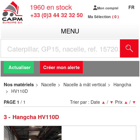
1960
en stock
FR
Mon compte
+33 (0)3 44 32 32 50
Ma Sélection
0
MENU
R
Actualiser
Créer mon alerte
Nos matériels
Nacelle
Nacelle à mât vertical
Hangcha
HV110D
PAGE
1
/ 1
Trier par :
Date
▲
/
▼
Prix
▲
/
▼
3
Hangcha HV110D