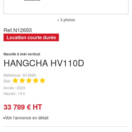
+ 3 photos
Ref.
N12693
Location courte durée
Nacelle à mât vertical
HANGCHA
HV110D
Référence
N12693
État
Année
2023
Heures
14 h
33 789
€
HT
Voir l'annonce en détail