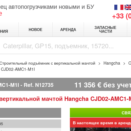
ец автопогрузчиками новыми и БУ
е
+33 (
ЗАПАСНЫЕ
НОВОЕ
АРЕНДА
НИЯ
ЧАСТИ
Строительный подъёмник с вертикальной мачтой
Hangcha
C
a CJD02-AMC1-M1I
11 356
€
без уче
C1-M1I
Ref.
N12735
 вертикальной мачтой
Hangcha
CJD02-AMC1-
СВЯ
В настоящее время в аренд
35