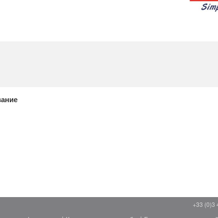
вание
+33 (0)3 