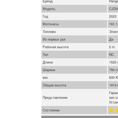
Бренд
Hang
Модель
CJD0
Год
2023
Моточасы
191,1
Топливо
Элек
Из первых рук
Да
Рабочая высота
5 m
Тип
NC
Длина
1525
Ширина
750 
вес
630 
Общая высота
1414
Гаран
Представление
зап.ч
Устан
Состояние