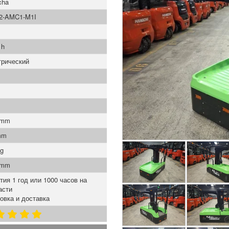
cha
2-AMC1-M1I
 h
трический
 mm
mm
Kg
 mm
тия 1 год или 1000 часов на
асти
овка и доставка