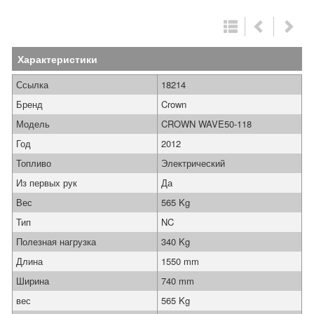
Характеристики
Ссылка
18214
Бренд
Crown
Модель
CROWN WAVE50-118
Год
2012
Топливо
Электрический
Из первых рук
Да
Вес
565 Kg
Тип
NC
Полезная нагрузка
340 Kg
Длина
1550 mm
Ширина
740 mm
вес
565 Kg