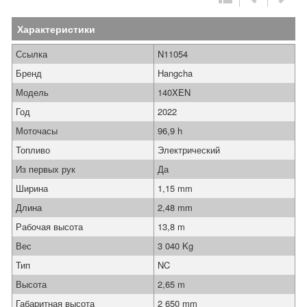
Характеристики
Ссылка
N11054
Бренд
Hangcha
Модель
140XEN
Год
2022
Моточасы
96,9 h
Топливо
Электрический
Из первых рук
Да
Ширина
1,15 mm
Длина
2,48 mm
Рабочая высота
13,8 m
Вес
3 040 Kg
Тип
NC
Высота
2,65 m
Габаритная высота
2 650 mm