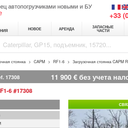
ец автопогрузчиками новыми и БУ
е
+33 (
ЗАПАСНЫЕ
НОВОЕ
АРЕНДА
НИЯ
ЧАСТИ
очная стоянка
CAPM
RF1-6
Загрузочная стоянка CAPM 
11 900
€
без учета нал
f.
17308
F1-6
#17308
СВЯ
8
M