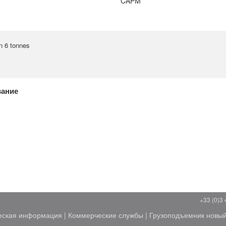
CAPM
n 6 tonnes
вание
+33 (0)3 
еская информация
|
Коммерческие службы
|
Грузоподъемник новы