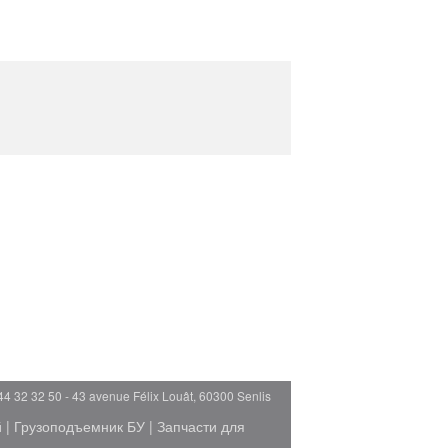
44 32 32 50 - 43 avenue Félix Louât, 60300 Senlis
й
|
Грузоподъемник БУ
|
Запчасти для