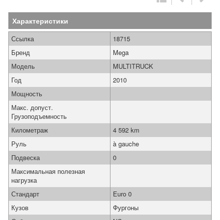
Характеристики
Ссылка
18715
Бренд
Mega
Модель
MULTITRUCK
Год
2010
Мощность
Макс. допуст.
Грузоподъемность
Километраж
4 592 km
Руль
à gauche
Подвеска
0
Максимальная полезная
нагрузка
Стандарт
Euro 0
Кузов
Фургоны