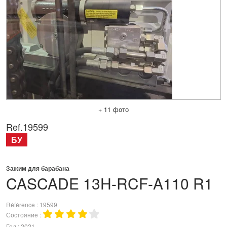
+ 11 фото
Ref.
19599
БУ
Зажим для барабана
CASCADE
13H-RCF-A110 R1
Référence
19599
Состояние
Год
2021