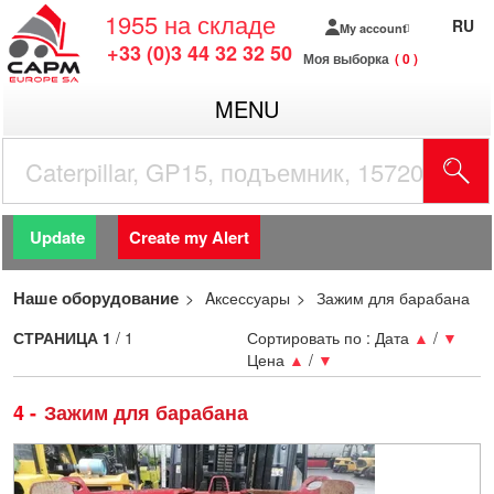
1955
на складе
RU
My account
+33 (0)3 44 32 32 50
Моя выборка
0
MENU
Update
Create my Alert
Наше оборудование
Aксессуары
Зажим для барабана
СТРАНИЦА
1
/ 1
Сортировать по :
Дата
▲
/
▼
Цена
▲
/
▼
4
Зажим для барабана