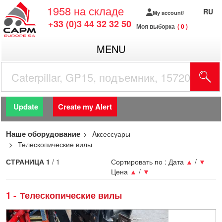
1958
на складе
RU
My account
+33 (0)3 44 32 32 50
Моя выборка
0
MENU
Update
Create my Alert
Наше оборудование
Aксессуары
Телескопические вилы
СТРАНИЦА
1
/ 1
Сортировать по :
Дата
▲
/
▼
Цена
▲
/
▼
1
Телескопические вилы