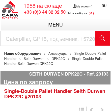
1958
на складе
RU
My account
+33 (0)3 44 32 32 50
Моя выборка
0
MENU
Наше оборудование
Aксессуары
Single-Double Pallet
Handler
Seith Durwen
DPK22C
Single-Double Pallet
Handler Seith Durwen DPK22C
SEITH DURWEN DPK22C
Ref.
20103
Цена по запросу
Single-Double Pallet Handler
Seith Durwen
DPK22C
#20103