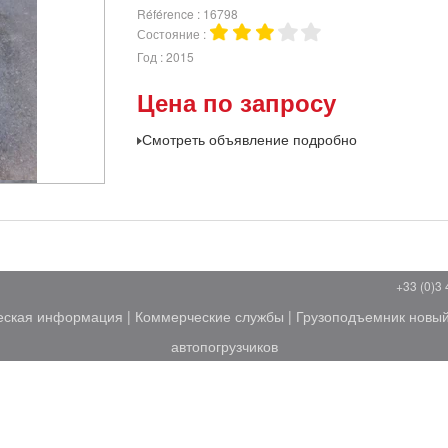
Référence
16798
Состояние
Год
2015
Цена по запросу
Смотреть объявление подробно
+33 (0)3 
еская информация
|
Коммерческие службы
|
Грузоподъемник новы
автопогрузчиков