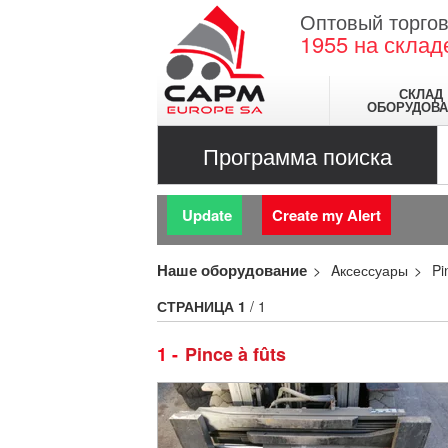
Оптовый торгов
1955
на склад
СКЛАД
ОБОРУДОВА
Программа поиска
Update
Create my Alert
Наше оборудование
Aксессуары
Pi
СТРАНИЦА
1
/ 1
1
Pince à fûts