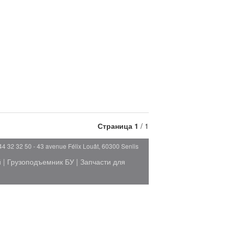
Страница
1
/ 1
44 32 32 50 - 43 avenue Félix Louât, 60300 Senlis
й
|
Грузоподъемник БУ
|
Запчасти для