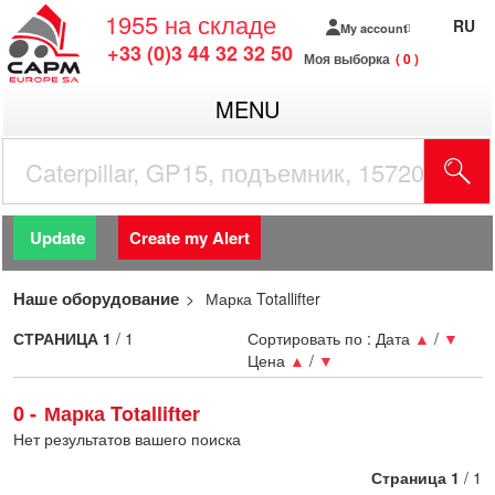
1955
на складе
RU
My account
+33 (0)3 44 32 32 50
Моя выборка
0
MENU
Update
Create my Alert
Наше оборудование
Марка Totallifter
СТРАНИЦА
1
/ 1
Сортировать по :
Дата
▲
/
▼
Цена
▲
/
▼
0
Марка Totallifter
Нет результатов вашего поиска
Страница
1
/ 1