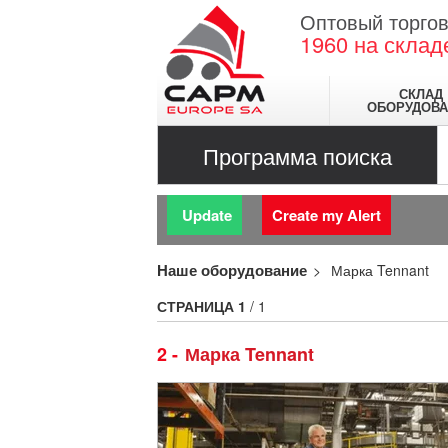
Оптовый торгов
1960
на склад
СКЛАД
ОБОРУДОВА
Программа поиска
Update
Create my Alert
Наше оборудование
Марка Tennant
СТРАНИЦА
1
/ 1
2
Марка Tennant