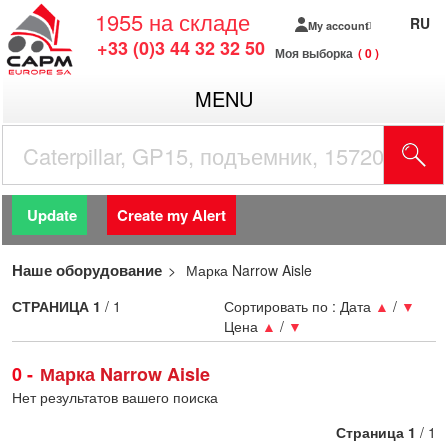
1955
на складе
RU
My account
+33 (0)3 44 32 32 50
Моя выборка
0
MENU
Update
Create my Alert
Наше оборудование
Марка Narrow Aisle
СТРАНИЦА
1
/ 1
Сортировать по :
Дата
▲
/
▼
Цена
▲
/
▼
0
Марка Narrow Aisle
Нет результатов вашего поиска
Страница
1
/ 1