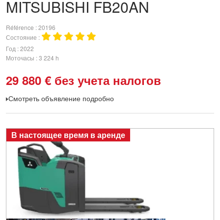
MITSUBISHI
FB20AN
Référence
20196
Состояние
Год
2022
Моточасы
3 224 h
29 880
€
без учета налогов
Смотреть объявление подробно
В настоящее время в аренде