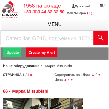
1958
на складе
RU
My account
+33 (0)3 44 32 32 50
Моя выборка
0
MENU
Update
Create my Alert
Наше оборудование
Марка Mitsubishi
СТРАНИЦА
1
/ 4
▶
Сортировать по :
Дата
▲
/
▼
Цена
▲
/
▼
66
Марка Mitsubishi