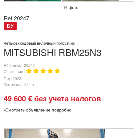
+ 16 фото
Ref.
20247
БУ
Четырехходовый вилочный погрузчик
MITSUBISHI
RBM25N3
Référence
20247
Состояние
Год
2023
Моточасы
294 h
49 600
€
без учета налогов
Смотреть объявление подробно