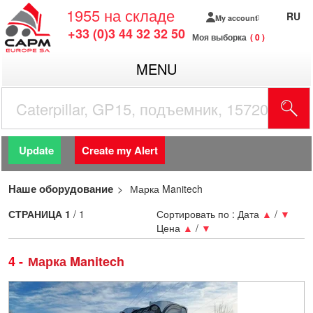
1955
на складе
RU
My account
+33 (0)3 44 32 32 50
Моя выборка
0
MENU
Update
Create my Alert
Наше оборудование
Марка Manitech
СТРАНИЦА
1
/ 1
Сортировать по :
Дата
▲
/
▼
Цена
▲
/
▼
4
Марка Manitech