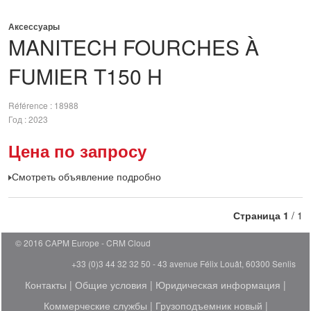
Аксессуары
MANITECH
FOURCHES À
FUMIER T150 H
Référence
18988
Год
2023
Цена по запросу
Смотреть объявление подробно
Страница
1
/ 1
© 2016 CAPM Europe
CRM Cloud
+33 (0)3 44 32 32 50 - 43 avenue Félix Louât, 60300 Senlis
Контакты
|
Общие условия
|
Юридическая информация
|
Коммерческие службы
|
Грузоподъемник новый
|