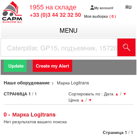
1955
на складе
RU
My account
+33 (0)3 44 32 32 50
Моя выборка
0
MENU
Update
Create my Alert
Наше оборудование
Марка Logitrans
СТРАНИЦА
1
/ 1
Сортировать по :
Дата
▲
/
▼
Цена
▲
/
▼
0
Марка Logitrans
Нет результатов вашего поиска
Страница
1
/ 1