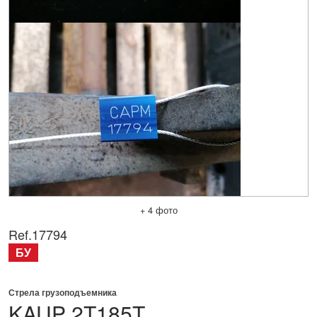
+ 4 фото
Ref.
17794
БУ
Стрела грузоподъемника
KAUP
2T185T