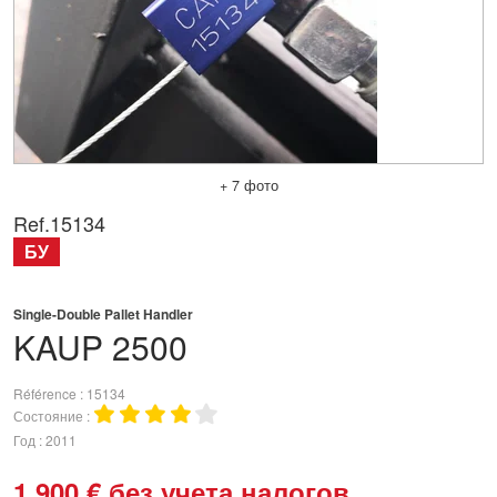
+ 7 фото
Ref.
15134
БУ
Single-Double Pallet Handler
KAUP
2500
Référence
15134
Состояние
Год
2011
1 900
€
без учета налогов