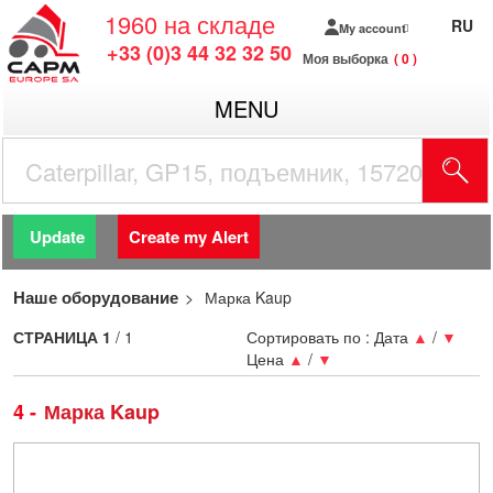
1960
на складе
RU
My account
+33 (0)3 44 32 32 50
Моя выборка
0
MENU
Update
Create my Alert
Наше оборудование
Марка Kaup
СТРАНИЦА
1
/ 1
Сортировать по :
Дата
▲
/
▼
Цена
▲
/
▼
4
Марка Kaup