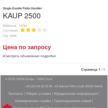
Single-Double Pallet Handler
KAUP
2500
Référence
14781
Состояние
Год
2006
Цена по запросу
Смотреть объявление подробно
Страница
1
/ 1
© 2016 CAPM Europe
CRM Cloud
+33 (0)3 44 32 32 50 - 43 avenue Félix Louât, 60300 Senlis
Контакты
|
Общие условия
|
Юридическая информация
|
Коммерческие службы
|
Грузоподъемник новый
|
Грузоподъемник БУ
|
Запчасти для автопогрузчиков