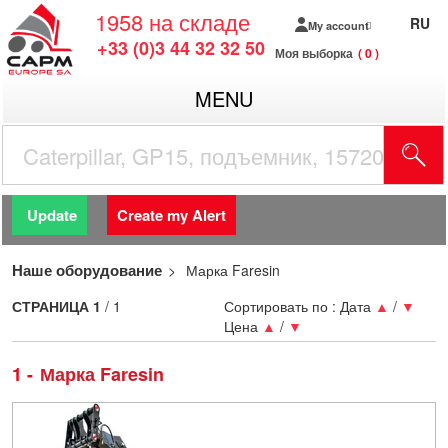
1958
на складе
RU
My account
+33 (0)3 44 32 32 50
Моя выборка
0
MENU
Update
Create my Alert
Наше оборудование
Марка Faresin
СТРАНИЦА
1
/ 1
Сортировать по :
Дата
▲
/
▼
Цена
▲
/
▼
1
Марка Faresin